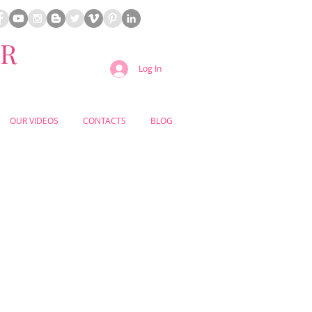
ER
Log In
OUR VIDEOS
CONTACTS
BLOG
 & CHURCH WEDDING
REMONY PACKAGE
920€*