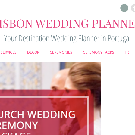
ISBON WEDDING PLANN
Your Destination Wedding Planner in Portugal
SERVICES
DECOR
CEREMONIES
CEREMONY PACKS
FR
CIVIL
CE