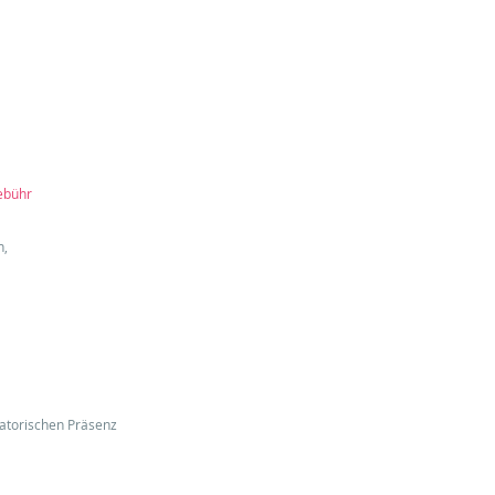
Contact Us
ebühr
n,
gatorischen Präsenz