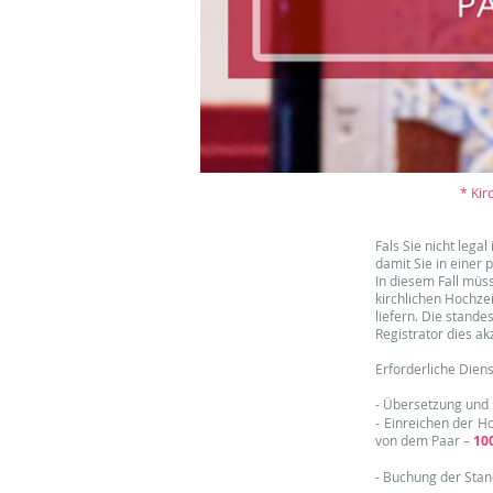
* Kir
Fals Sie nicht lega
damit Sie in einer 
In diesem Fall müs
kirchlichen Hochze
liefern. Die stand
Registrator dies ak
Erforderliche Diens
- Übersetzung und
- Einreichen der H
von dem Paar –
10
- Buchung der Sta