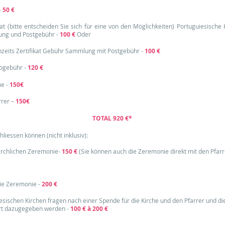
-
50 €
kat (bitte entscheiden Sie sich für eine von den Möglichkeiten) Portuguiesische 
lung und Postgebühr -
100 €
Oder
hzeits Zertifikat Gebühr Sammlung mit Postgebühr -
100 €
rogebühr -
120 €
he -
150€
rrer –
150€
TOTAL 920 €*
hliessen können (nicht inklusiv):
kirchlichen Zeremonie-
150 €
(Sie können auch die Zeremonie direkt mit den Pfarr
die Zeremonie -
200 €
sischen Kirchen fragen nach einer Spende für die Kirche und den Pfarrer und di
rt dazugegeben werden -
100 € à 200 €