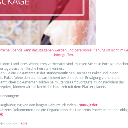
chliche Spende kann dazugegeben werden und Zeremonie Planung ist nicht im G
inbregriffen.
l in dem Land Ihres Wohnsitzes verheiratet sind, müssen Sie es in Portugal mache
portuguiesischen Kirche heiraten können.
sen Sie die Dokumente in der standesamtlichen Hochzeits Paket und in der
its Paket (ohne den standesamtlichen) beschrieben in Erwägung ziehen und
esamtlichen Dokumenten sollten beim Standesamt vorgestellt und nachdem der
zeptiert, können wir die kirchliche Hochzeit mit dem Pfarrer planen.
tleistungen:
 Beglaubigung von den langen Geburtsurkunden –
100€/jeder
ochzeits Dokumenten und die Organization der Hochzeits Prozesse mit der obli
0€
ndesbeamte -
50 €