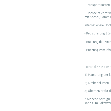
- Transport Kosten 
- Hochzeits Zertifi
mit Apostil, Samm
Internationale Hoc
- Registrierung Bü
- Buchung der Kirc
- Buchung vom Pfa
Extras die Sie einsc
1) Planierung der 
2) Kirchenblumen
3) Übersetzer für 
* Manche portuguie
kann zum Paketwe