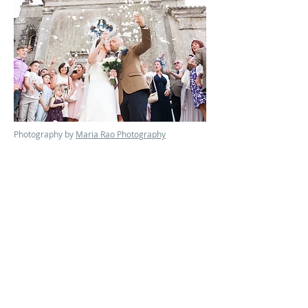
Photography by
Maria Rao Photography
Dein Hochzeitsplaner
für Ihr
HOCHZEITS
VERANSTALTUNGSOR
T
an der Küste
LISSABONS
Portugals