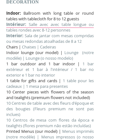
DECORATION
Indoor:
Ballroom with long table or round
tables with tablecloth for 8 to 12 guests
Intérieur:
Salle avec avec table longue ou
tables rondes avec 8-12 personnes
Interior:
Sala de jantar com mesas compridas
ou mesas redondas atoalhadas de 8 a 12
Chairs |
Chaises | Cadeiras
Indoor lounge (our model) |
Lounge (notre
modèle) | Lounge (o nosso modelo)
1 bar outdoor and 1 bar indoor |
1 bar
extérieur et 1 bar à l'intérieur / 1 bar no
exterior e 1 bar no interior
1 table for gifts and cards |
1 table pour les
cadeaux | 1 mesa para presentes
10 Center pieces with flowers of the season
and tealights (premium flowers not included)
10 Centres de table avec des fleurs d'époque et
des bougies (Fleurs premium ne sont pas
inclues)
10 Centros de mesa com flores da época e
tealights (flores premium não estão incluídas)
Printed Menus (our model) |
Menus imprimés
(notre modèle) | Menus impressos (o nosso