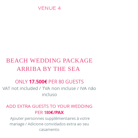
VENUE 4
Only 17.500€ per 80 guests
ASK FOR MORE INFORMATION
BEACH WEDDING PACKAGE
ARRIBA BY THE SEA
ONLY
17.5
00€
PER 80 GUESTS
VAT not included / TVA non incluse / IVA não
incluso
ADD EXTRA GUESTS TO YOUR WEDDING
PER
€/PAX
180
Ajouter personnes supplémentaires à votre
mariage / Adicione convidados extra ao seu
casamento