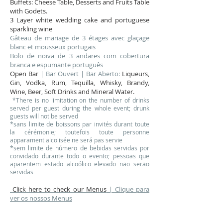
Buffets: Cheese Table, Desserts and Fruits Table
with Godets.
3 Layer white wedding cake and portuguese
sparkling wine
Gâteau de mariage de 3 étages avec glaçage
blanc et mousseux portugais
Bolo de noiva de 3 andares com cobertura
branca e espumante português
Open Bar
| Bar Ouvert | Bar Aberto:
Liqueurs,
Gin, Vodka, Rum, Tequilla, Whisky, Brandy,
Wine, Beer, Soft Drinks and Mineral Water.
*There is no limitation on the number of drinks
served per guest during the whole event; drunk
guests will not be served
*sans limite de boissons par invités durant toute
la cérémonie; toutefois toute personne
apparament alcolisée n e será pas servie
*sem limite de número de bebidas servidas por
convidado durante todo o evento; pessoas que
aparentem estado alcoólico elevado não serão
servidas
Click here to check our Menus
|
Clique para
ver os nossos Menus