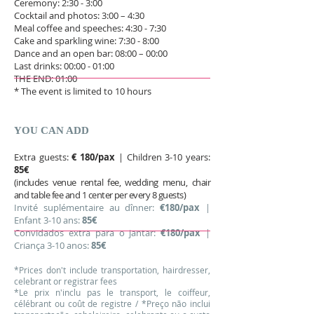
Ceremony: 2:30 - 3:00
Cocktail and photos: 3:00 – 4:30
Meal coffee and speeches: 4:30 - 7:30
Cake and sparkling wine: 7:30 - 8:00
Dance and an open bar: 08:00 – 00:00
Last drinks: 00:00 - 01:00
THE END: 01:00​
* The event is limited to 10 hours
YOU CAN ADD
Extra guests:
€ 180/pax
| Children 3-10 years:
85€
(includes venue rental fee, wedding menu, chair
and table fee and 1 center per every 8 guests)
Invité suplémentaire au dînner:
€180/pax
|
Enfant 3-10 ans:
85€
Convidados extra para o jantar:
€180/pax
|
Criança 3-10 anos:
85€
*Prices don't include transportation, hairdresser,
celebrant or registrar fees
*Le prix n'inclu pas le transport, le coiffeur,
célébrant ou coût de registre / *Preço não inclui