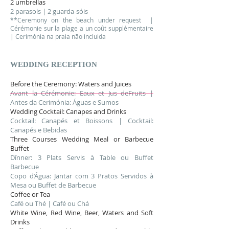
2 umbrellas
2 parasols | 2 guarda-sóis
**Ceremony on the beach under request |
Cérémonie sur la plage a un coût supplémentaire
| Cerimónia na praia não incluida
WEDDING
RECEPTION
Before the Ceremony: Waters and Juices
Avant la Cérémonie: Eaux et Jus deFruits |
Antes da Cerimónia: Águas e Sumos
Wedding Cocktail: Canapes and Drinks
Cocktail: Canapés et Boissons | Cocktail:
Canapés e Bebidas
Three Courses Wedding Meal or Barbecue
Buffet
Dînner: 3 Plats Servis à Table ou Buffet
Barbecue
Copo d’Água: Jantar com 3 Pratos Servidos à
Mesa ou Buffet de Barbecue
Coffee or Tea
Café ou Thé | Café ou Chá
White Wine, Red Wine, Beer, Waters and Soft
Drinks