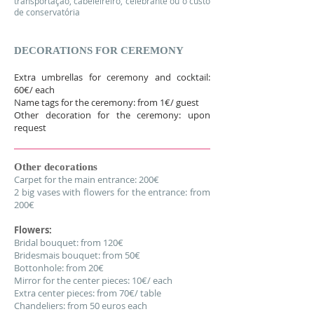
transportação, cabeleireiro, celebrante ou o custo
de conservatória
DECORATIONS FOR CEREMONY
Extra umbrellas for ceremony and cocktail:
60€/ each
Name tags for the ceremony: from 1€/ guest
Other decoration for the ceremony: upon
request
Other decorations
Carpet for the main entrance: 200€
2 big vases with flowers for the entrance: from
200€
Flowers:
Bridal bouquet: from 120€
Bridesmais bouquet: from 50€
Bottonhole: from 20€
Mirror for the center pieces: 10€/ each
Extra center pieces: from 70€/ table
Chandeliers: from 50 euros each