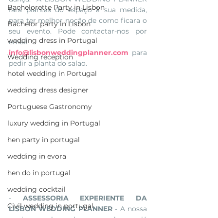
Bachelorette Party in Lisbon
fará plantas do espaço à sua medida, 
para ter melhor noção de como ficara o 
Bachelor party in Lisbon
seu evento. Pode contactar-nos por 
wedding dress in Portugal
email 
info@lisbonweddingplanner.com
 para 
Wedding reception
pedir a planta do salao. 
hotel wedding in Portugal
wedding dress designer
Portuguese Gastronomy
luxury wedding in Portugal
hen party in portugal
wedding in evora
hen do in portugal
wedding cocktail
- 
ASSESSORIA EXPERIENTE DA 
Civil wedding in portugal
LISBON WEDDING PLANNER
 - A nossa 