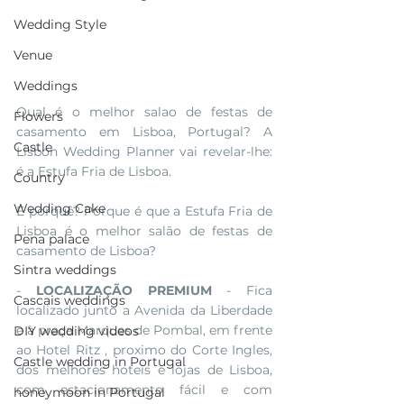
Wedding Style
Venue
Weddings
Qual é o melhor salao de festas de 
Flowers
casamento em Lisboa, Portugal? A 
Castle
Lisbon Wedding Planner vai revelar-lhe: 
é a Estufa Fria de Lisboa.
Country
Wedding Cake
E porquê? Porque é que a Estufa Fria de 
Lisboa é o melhor salão de festas de 
Pena palace
casamento de Lisboa?
Sintra weddings
- 
LOCALIZAÇÃO PREMIUM
 - Fica 
Cascais weddings
localizado junto a Avenida da Liberdade 
e à praça Marques de Pombal, em frente 
DIY wedding videos
ao Hotel Ritz , proximo do Corte Ingles, 
Castle wedding in Portugal
dos melhores hoteis e lojas de Lisboa, 
com estacionamento fácil e com 
honeymoon in Portugal