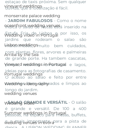
estaçao de taxis próxima. Sem qualquer 
vineyard weddings
duvida, que a localização é fácil. 
monserrate palace wedding
- 
JARDIM FABULOSOS
 - Como o nome 
oceanfront wedding venues
indica o salao de festas está inserido na 
Estufa Fria de Lisboa e por isso, os 
Wedding video in Portugal
jardins que rodeiam o salao são 
Lisbon weddings
maravilhosos, muito bem cuidados, 
com plantas, flores, arvores e palmeiras 
Arriba by the Sea
de grande porte. Ha tambem cascatas, 
Vineyard weddings in Portugal
pontes, recantos romanticos e lagos, 
ideias para as fotografias de casamento. 
Portugal weddings
O acesso ao salao e feito por entre 
caminhos bem delineados e limpos ao 
Wedding videography
longo do jardim. 
wedding venues
- 
SALAO GRANDE E VERSÁTIL
 - O salão 
Wedding video
é grande e versátil. De 100 a 400 
Summer weddings in Portugal
pessoas, há espaco para mesas, buffets,  
e o mais importante, para a pista de 
wedding venues in évora
dança.  A LISBON WEDDING PLANNER 