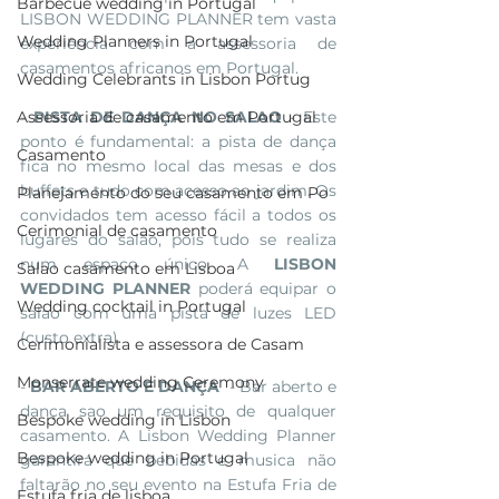
Barbecue wedding in Portugal
LISBON WEDDING PLANNER tem vasta 
Wedding Planners in Portugal
experiência com a assessoria de 
casamentos africanos em Portugal. 
Wedding Celebrants in Lisbon Portug
Assessoria de casamento em Portugal
- 
PISTA DE DANÇA NO SALAO
 - Este 
ponto é fundamental: a pista de dança 
Casamento
fica no mesmo local das mesas e dos 
buffets e tudo com acesso ao jardim. Os 
Planejamento do seu casamento em Po
convidados tem acesso fácil a todos os 
Cerimonial de casamento
lugares do salão, pois tudo se realiza 
num espaço único. A 
LISBON 
Salao casamento em Lisboa
WEDDING PLANNER
 poderá equipar o 
Wedding cocktail in Portugal
salao com uma pista de luzes LED 
(custo extra). 
Cerimonialista e assessora de Casam
Monserrate wedding Ceremony
- 
BAR ABERTO E DANÇA 
 - Bar aberto e 
dança sao um requisito de qualquer 
Bespoke wedding in Lisbon
casamento. A Lisbon Wedding Planner 
Bespoke wedding in Portugal
garantirá que bebidas e musica não 
faltarão no seu evento na Estufa Fria de 
Estufa fria de lisboa