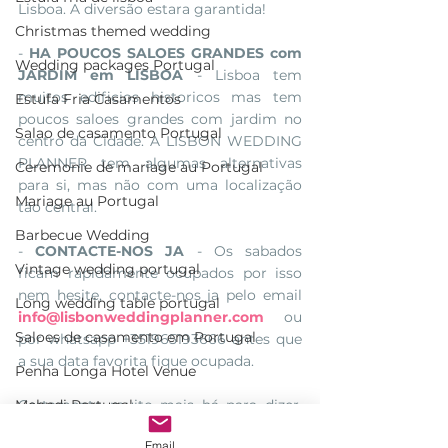
Lisboa. A diversão estara garantida! 
Christmas themed wedding
- 
HA POUCOS SALOES GRANDES com 
Wedding packages Portugal
JARDIM em LISBOA
 - Lisboa tem 
muitos edificios historicos mas tem 
Estufa Fria Casamentos
poucos saloes grandes com jardim no 
Salao de casamento Portugal
centro da Cidade. A LISBON WEDDING 
PLANNER tem algumas alternativas 
Ceremonie de mariage au Portugal
para si, mas não com uma localização 
Mariage au Portugal
tão central. 
Barbecue Wedding
- 
CONTACTE-NOS JA
 - Os sabados 
Vintage wedding portugal
ficam rapidamente ocupados por isso 
nem hesite, contacte-nos ja pelo email 
Long wedding table portugal
info@lisbonweddingplanner.com
 ou 
Saloes de casamento em Portugal
por whatsapp +351965193666 antes que 
a sua data favorita fique ocupada.
Penha Longa Hotel Venue
Mehndi Portugal
Certamente muito mais há para dizer, 
mas agora é tempo de contactar a 
Villa Tamariz
Email