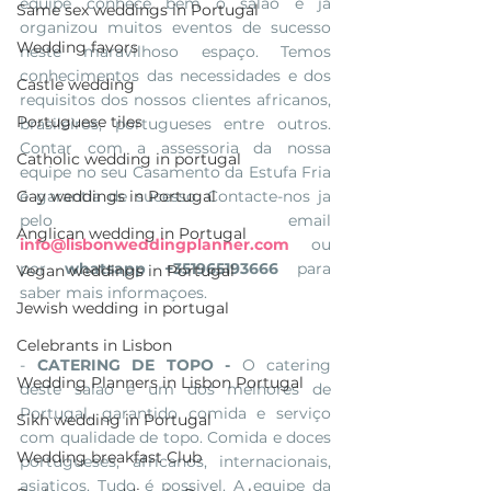
equipe conhece bem o salao e já 
Same sex weddings in Portugal
organizou muitos eventos de sucesso 
Wedding favors
neste maravilhoso espaço. Temos 
conhecimentos das necessidades e dos 
Castle wedding
requisitos dos nossos clientes africanos, 
Portuguese tiles
brasileiros, portugueses entre outros. 
Contar com a assessoria da nossa 
Catholic wedding in portugal
equipe no seu Casamento da Estufa Fria 
Gay weddings in Portugal
é garantia de sucesso. Contacte-nos ja 
pelo email 
Anglican wedding in Portugal
info@lisbonweddingplanner.com
 ou 
por 
whatsapp +351965193666
 para 
Vegan weddings in Portugal
saber mais informaçoes. 
Jewish wedding in portugal
Celebrants in Lisbon
- 
CATERING DE TOPO - 
O catering 
Wedding Planners in Lisbon Portugal
deste salao é um dos melhores de 
Portugal, garantido comida e serviço 
Sikh wedding in Portugal
com qualidade de topo. Comida e doces 
Wedding breakfast Club
portugueses, africanos, internacionais, 
asiaticos. Tudo é possivel. A equipe da 