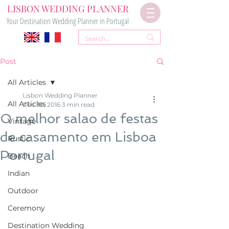
LISBON WEDDING PLANNER
Your Destination Wedding Planner in Portugal
Post
All Articles
Lisbon Wedding Planner
All Articles
Dec 30, 2016
3 min read
O melhor salao de festas
Vintage
de casamento em Lisboa
Rustic
Portugal
Beach
Indian
Outdoor
Ceremony
Destination Wedding