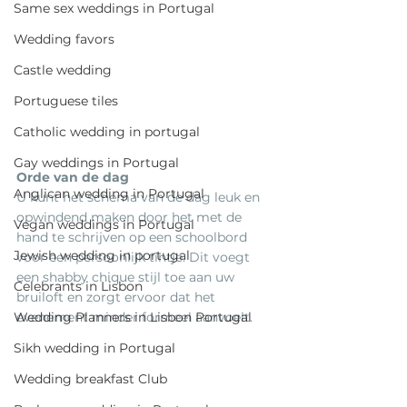
Same sex weddings in Portugal
Wedding favors
Castle wedding
Portuguese tiles
Catholic wedding in portugal
Gay weddings in Portugal
Orde van de dag
Anglican wedding in Portugal
U kunt het schema van de dag leuk en 
opwindend maken door het met de 
Vegan weddings in Portugal
hand te schrijven op een schoolbord 
Jewish wedding in portugal
voor een persoonlijk tintje. Dit voegt 
een shabby chique stijl toe aan uw 
Celebrants in Lisbon
bruiloft en zorgt ervoor dat het 
Wedding Planners in Lisbon Portugal
evenement minder formeel aanvoelt.
Sikh wedding in Portugal
Wedding breakfast Club