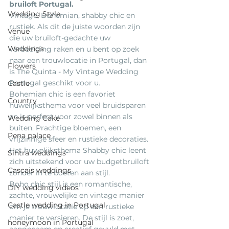
bruiloft Portugal.
Wedding Style
Vintage, Bohemian, shabby chic en 
rustiek. Als dit de juiste woorden zijn 
Venue
die uw bruiloft-gedachte uw 
Weddings
verbeelding raken en u bent op zoek 
naar een trouwlocatie in Portugal, dan 
Flowers
is The Quinta - My Vintage Wedding 
Portugal geschikt voor u.
Castle
Bohemian chic is een favoriet 
Country
huwelijksthema voor veel bruidsparen 
en is perfect voor zowel binnen als 
Wedding Cake
buiten. Prachtige bloemen, een 
Pena palace
vrijzinnige sfeer en rustieke decoraties. 
Het huwelijksthema Shabby chic leent 
Sintra weddings
zich uitstekend voor uw budgetbruiloft 
Cascais weddings
zonder in te boeten aan stijl.
Boho chic stijl is een romantische, 
DIY wedding videos
zachte, vrouwelijke en vintage manier 
Castle wedding in Portugal
om je trouwlocatie op een rustieke 
manier te versieren. De stijl is zoet, 
honeymoon in Portugal