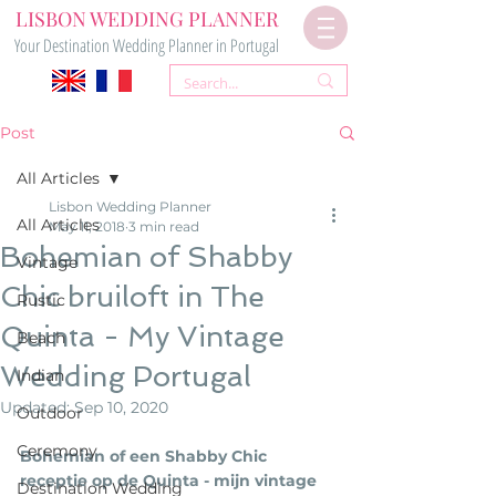
LISBON WEDDING PLANNER
Your Destination Wedding Planner in Portugal
Post
All Articles
Lisbon Wedding Planner
All Articles
May 11, 2018
3 min read
Bohemian of Shabby
Vintage
Chic bruiloft in The
Rustic
Quinta - My Vintage
Beach
Wedding Portugal
Indian
Updated:
Sep 10, 2020
Outdoor
Ceremony
Bohemian of een Shabby Chic 
receptie op de Quinta - mijn vintage 
Destination Wedding