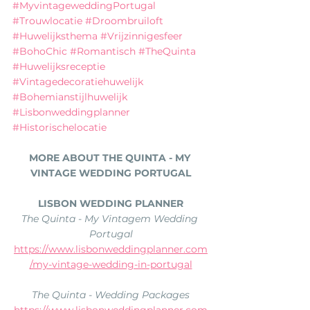
#MyvintageweddingPortugal
#Trouwlocatie
#Droombruiloft
#Huwelijksthema
#Vrijzinnigesfeer
#BohoChic
#Romantisch
#TheQuinta
#Huwelijksreceptie
#Vintagedecoratiehuwelijk
#Bohemianstijlhuwelijk
#Lisbonweddingplanner
#Historischelocatie
MORE ABOUT THE QUINTA - MY 
VINTAGE WEDDING PORTUGAL
LISBON WEDDING PLANNER
The Quinta - My Vintagem Wedding 
Portugal
https://www.lisbonweddingplanner.com
/my-vintage-wedding-in-portugal
The Quinta - Wedding Packages