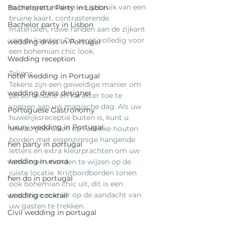
te brengen, maken we gebruik van een 
Bachelorette Party in Lisbon
bruine kaart, contrasterende 
Bachelor party in Lisbon
materialen, ruwe randen aan de zijkant 
van de kaarten. Dit zorgt volledig voor 
wedding dress in Portugal
een bohemian chic look.
Wedding reception
Tekens
hotel wedding in Portugal
Tekens zijn een geweldige manier om 
wedding dress designer
personalisatie en karakter toe te 
voegen aan uw magische dag. Als uw 
Portuguese Gastronomy
huwelijksreceptie buiten is, kunt u 
luxury wedding in Portugal
tekens gebruiken op rustieke houten 
borden met eigenzinnige hangende 
hen party in portugal
letters en extra kleurprachten om uw 
wedding in evora
familie en vrienden te wijzen op de 
juiste locatie. Krijtbordborden tonen 
hen do in portugal
ook bohemian chic uit, dit is een 
prachtige manier op de aandacht van 
wedding cocktail
uw gasten te trekken.
Civil wedding in portugal