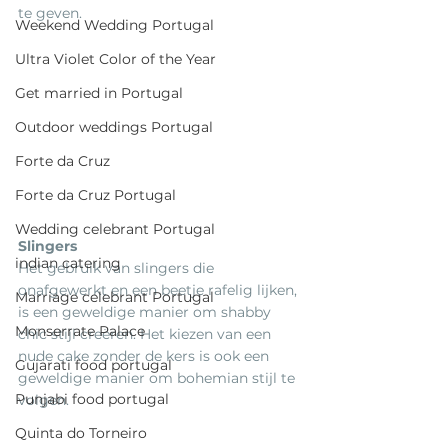
te geven.
Weekend Wedding Portugal
Ultra Violet Color of the Year
Get married in Portugal
Outdoor weddings Portugal
Forte da Cruz
Forte da Cruz Portugal
Wedding celebrant Portugal
Slingers
indian catering
Het gebruik van slingers die 
onafgewerkt en een beetje rafelig lijken, 
Marriage celebrant Portugal
is een geweldige manier om shabby 
Monserrate Palace
chic stijl creëren. Het kiezen van een 
nude cake zonder de kers is ook een 
Gujarati food portugal
geweldige manier om bohemian stijl te 
Punjabi food portugal
volgen.
Quinta do Torneiro