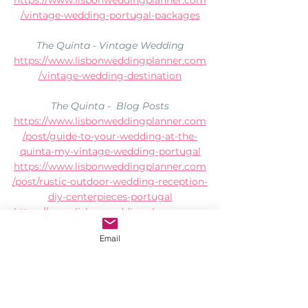
https://www.lisbonweddingplanner.com
/vintage-wedding-portugal-packages
The Quinta - Vintage Wedding
https://www.lisbonweddingplanner.com
/vintage-wedding-destination
The Quinta -  Blog Posts
https://www.lisbonweddingplanner.com
/post/guide-to-your-wedding-at-the-
quinta-my-vintage-wedding-portugal
https://www.lisbonweddingplanner.com
/post/rustic-outdoor-wedding-reception-
diy-centerpieces-portugal
https://www.lisbonweddingplanner.com
/post/boho-outdoor-wedding-in-
Email
portugal-at-the-quinta
https://www.lisbonweddingplanner.com
/post/bohemian-of-shabby-chic-bruiloft-
in-the-quinta-my-vintage-wedding-
portugal