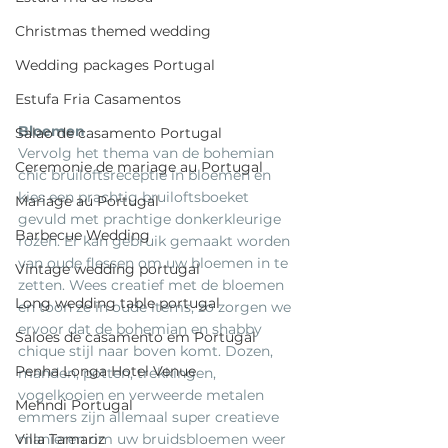
Christmas themed wedding
Wedding packages Portugal
Estufa Fria Casamentos
Bloemen
Salao de casamento Portugal
Vervolg het thema van de bohemian 
Ceremonie de mariage au Portugal
chic bruiloftsreceptie in bloemen en 
kies een prachtig bruiloftsboeket 
Mariage au Portugal
gevuld met prachtige donkerkleurige 
Barbecue Wedding
rozen. Er kan gebruik gemaakt worden 
van oude flessen om uw bloemen in te 
Vintage wedding portugal
zetten. Wees creatief met de bloemen 
Long wedding table portugal
en toon ze in oude items, zo zorgen we 
ervoor dat de bohemian en shabby 
Saloes de casamento em Portugal
chique stijl naar boven komt. Dozen, 
Penha Longa Hotel Venue
manden, potten, trekkingen, 
vogelkooien en verweerde metalen 
Mehndi Portugal
emmers zijn allemaal super creatieve 
Villa Tamariz
manieren om uw bruidsbloemen weer 