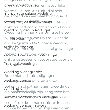
aangenaam en creatief gevuld met 
vineyard weddings
organische accenten en natuurlijke 
warme kleuren. Als u altijd al hebt 
monserrate palace wedding
gedroomd van een shabby chique of 
vintage stijl huwelijksreceptie, staan ​​
oceanfront wedding venues
onze bruiloft coördinatoren van Lisbon 
Wedding video in Portugal
Wedding Planner klaar om u te helpen 
bij het versieren van uw trouwlocatie 
Lisbon weddings
op The Quinta - My Vintage Wedding 
Arriba by the Sea
Portugal. Hier zijn een aantal geweldige 
bohemian chic wedding-
Vineyard weddings in Portugal
ontvangstideeën en decoraties voor uw 
Portugal weddings
inspiratie.
Wedding videography
Bohemian-stijl uitnodigingen
wedding venues
Huwelijksuitnodigingen en het 
bohemian chic-thema zijn twee dingen 
Wedding video
die onafscheidelijk zijn, aangezien het 
Summer weddings in Portugal
eenvoudig is om het uiterlijk van uw 
bruiloft op deze manier uit te drukken. 
wedding venues in évora
Om de bohemian chic stijl naar voren 