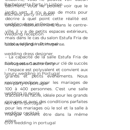
Bachelorette Party in Lisbon
bâtiment, vous ne pouvez voir que le 
jardin vert. Il n'y a pas de mots pour 
Bachelor party in Lisbon
décrire à quel point cette réalité est 
wedding dress in Portugal
unique. Habituellement, dans le centre-
ville, il y a de petits espaces extérieurs, 
Wedding reception
mais dans le cas du salon Estufa Fria de 
hotel wedding in Portugal
Lisboa, le jardin est immense.
wedding dress designer
- La capacité de la salle Estufa Fria de 
Lisboa est un autre facteur clé de succès 
Portuguese Gastronomy
- l'espace est polyvalent et convient aux 
luxury wedding in Portugal
grands et petits événements. Nous 
recommandons pour les mariages de 
hen party in portugal
100 à 400 personnes. C'est une salle 
wedding in evora
d'accès très facile, idéale pour les grands 
groupes et avec des conditions parfaites 
hen do in portugal
pour les mariages où le sol et la salle à 
wedding cocktail
manger doivent être dans la même 
pièce.
Civil wedding in portugal