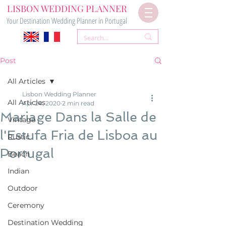
LISBON WEDDING PLANNER
Your Destination Wedding Planner in Portugal
Post
All Articles
Lisbon Wedding Planner
All Articles
Apr 24, 2020
2 min read
Mariage Dans la Salle de
Vintage
l'Estufa Fria de Lisboa au
Rustic
Portugal
Beach
Indian
Outdoor
Ceremony
Destination Wedding