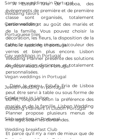
Same sex weddings in Portugal
- À Estufa Fria de Lisboa, des 
événements de première et de première 
Wedding favors
classe sont organisés, totalement 
Castle wedding
personnalisés et au goût des mariés et 
de la famille. Vous pouvez choisir la 
Portuguese tiles
décoration, les fleurs, la disposition de la 
table, le type de chaises, la couleur des 
Catholic wedding in portugal
verres et bien plus encore. Lisbon 
Gay weddings in Portugal
Wedding Planner présente des solutions 
de décoration distinctes et totalement 
Anglican wedding in Portugal
personnalisées.
Vegan weddings in Portugal
- Dans le menu, Estufa Fria de Lisboa 
Jewish wedding in portugal
peut être servi à table ou sous forme de 
Celebrants in Lisbon
buffet, toujours selon la préférence des 
mariés et de la famille. Lisbon Wedding 
Wedding Planners in Lisbon Portugal
Planner propose plusieurs menus de 
Sikh wedding in Portugal
mariage, selon les demandes.
Wedding breakfast Club
Et parce qu'il n'y a rien de mieux que de 