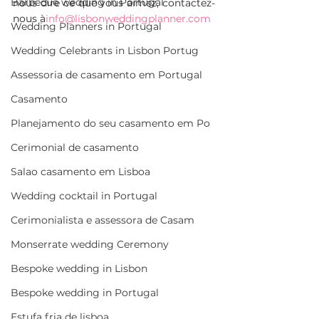
Barbecue wedding in Portugal
nous dire ce que vous aimez, contactez-
nous à
info@lisbonweddingplanner.com
Wedding Planners in Portugal
Wedding Celebrants in Lisbon Portug
Assessoria de casamento em Portugal
Casamento
Planejamento do seu casamento em Po
Cerimonial de casamento
Salao casamento em Lisboa
Wedding cocktail in Portugal
Cerimonialista e assessora de Casam
Monserrate wedding Ceremony
Bespoke wedding in Lisbon
Bespoke wedding in Portugal
Estufa fria de lisboa