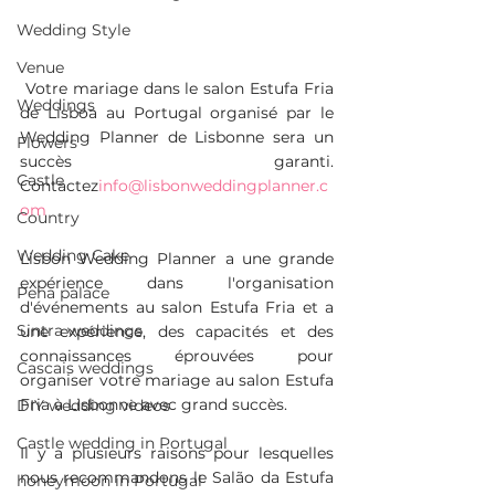
Wedding Style
Venue
Votre mariage dans le salon Estufa Fria 
Weddings
de Lisboa au Portugal organisé par le 
Wedding Planner de Lisbonne sera un 
Flowers
succès garanti. 
Castle
Contactez
info@lisbonweddingplanner.c
om
Country
Wedding Cake
Lisbon Wedding Planner a une grande 
expérience dans l'organisation 
Pena palace
d'événements au salon Estufa Fria et a 
Sintra weddings
une expérience, des capacités et des 
connaissances éprouvées pour 
Cascais weddings
organiser votre mariage au salon Estufa 
Fria à Lisbonne avec grand succès.
DIY wedding videos
Castle wedding in Portugal
Il y a plusieurs raisons pour lesquelles 
nous recommandons le Salão da Estufa 
honeymoon in Portugal