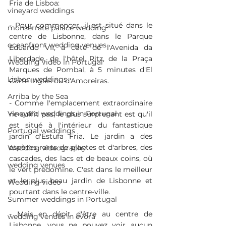
Fria de Lisboa:
vineyard weddings
- Pour commencer, il est situé dans le 
monserrate palace wedding
centre de Lisbonne, dans le Parque 
oceanfront wedding venues
Eduardo VII, à côté de l'Avenida da 
Liberdade, de l'hôtel Ritz, de la Praça 
Wedding video in Portugal
Marques de Pombal, à 5 minutes d'El 
Lisbon weddings
Corte Ingles ou d'Amoreiras.
Arriba by the Sea
- Comme l'emplacement extraordinaire 
Vineyard weddings in Portugal
ne suffit pas, le plus surprenant est qu'il 
est situé à l'intérieur du fantastique 
Portugal weddings
jardin d'Estufa Fria. Le jardin a des 
espèces rares de plantes et d'arbres, des 
Wedding videography
cascades, des lacs et de beaux coins, où 
wedding venues
le vert prédomine. C'est dans le meilleur 
et le plus beau jardin de Lisbonne et 
Wedding video
pourtant dans le centre-ville.
Summer weddings in Portugal
- Mais en dépit d'être au centre de 
wedding venues in évora
Lisbonne, vous ne pouvez voir aucun 