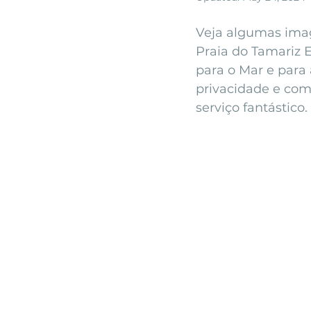
monserrate palace wedding
ocea
Veja algumas imag
Praia do Tamariz E
para o Mar e para
Vineyard weddings in Portugal
Po
privacidade e comb
serviço fantástico