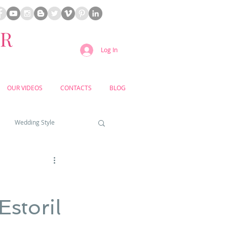
ER
Log In
OUR VIDEOS
CONTACTS
BLOG
Wedding Style
a weddings
Estoril
yard weddings