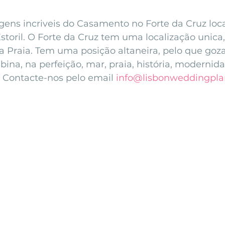
nfront wedding venues
Wedding video in Portugal
Lisbon weddings
ens incriveis do Casamento no Forte da Cruz loca
storil. O Forte da Cruz tem uma localização unica,
 a Praia. Tem uma posição altaneira, pelo que goz
rtugal weddings
Wedding videography
wedding venues
ina, na perfeição, mar, praia, história, modernid
.  Contacte-nos pelo email 
info@lisbonweddingpl