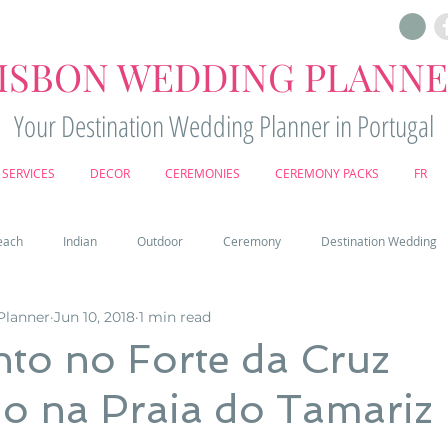
ISBON WEDDING PLANN
Your Destination Wedding Planner in Portugal
SERVICES
DECOR
CEREMONIES
CEREMONY PACKS
FR
each
Indian
Outdoor
Ceremony
Destination Wedding
Planner
Jun 10, 2018
1 min read
Castle
Country
Wedding Cake
Pena palace
Sintr
to no Forte da Cruz
do na Praia do Tamariz 
deos
Castle wedding in Portugal
honeymoon in Portugal
vine