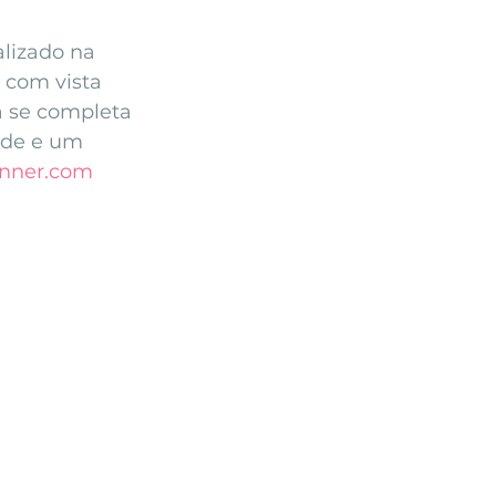
Arriba by the Sea
lizado na 
 com vista 
a se completa 
ade e um 
anner.com