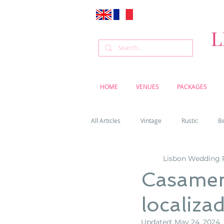
L
HOME
VENUES
PACKAGES
All Articles
Vintage
Rustic
B
Lisbon Wedding 
Venue
Weddings
Flowers
Casamen
localiza
Cascais weddings
DIY wedding vi
Updated:
May 24, 2024