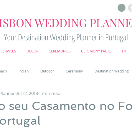
ISBON WEDDING PLANN
Your Destination Wedding Planner in Portugal
SERVICES
DECOR
CEREMONIES
CEREMONY PACKS
FR
each
Indian
Outdoor
Ceremony
Destination Wedding
Planner
Jul 12, 2018
1 min read
Castle
Country
Wedding Cake
Pena palace
Sintr
 o seu Casamento no Fo
ortugal
deos
Castle wedding in Portugal
honeymoon in Portugal
vine