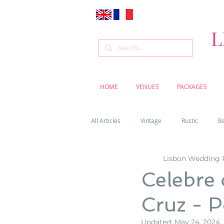
L
HOME
VENUES
PACKAGES
All Articles
Vintage
Rustic
B
Lisbon Wedding 
Venue
Weddings
Flowers
Celebre
Cruz - P
Cascais weddings
DIY wedding vi
Updated:
May 24, 2024