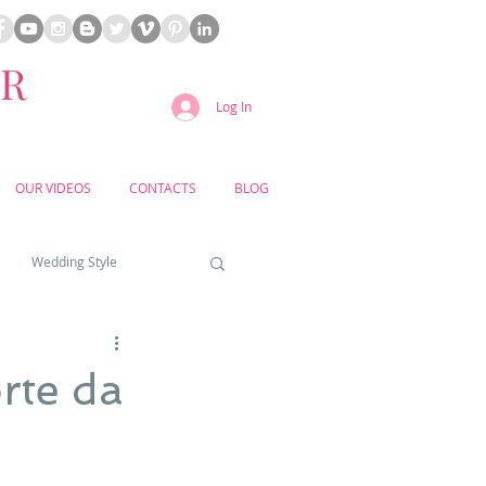
ER
Log In
OUR VIDEOS
CONTACTS
BLOG
Wedding Style
a weddings
rte da
yard weddings