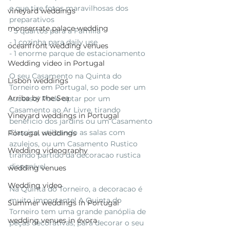
e que tire fotos maravilhosas dos 
vineyard weddings
preparativos
monserrate palace wedding
- 5 quartos para a Familia 
- 1 cozinha para daily use 
oceanfront wedding venues
- 1 enorme parque de estacionamento 
Wedding video in Portugal
O seu Casamento na Quinta do 
Lisbon weddings
Torneiro em Portugal, so pode ser um 
Arriba by the Sea
sucesso! Pode optar por um 
Casamento ao Ar Livre, tirando 
Vineyard weddings in Portugal
beneficio dos jardins ou um Casamento 
Classico, utilizando as salas com 
Portugal weddings
azulejos, ou um Casamento Rustico 
Wedding videography
tirando partido da decoracao rustica 
disponível.
wedding venues
Wedding video
Na Quinta do Torneiro, a decoracao é 
muito importante! A Quinta do 
Summer weddings in Portugal
Torneiro tem uma grande panóplia de 
wedding venues in évora
peças decorativas, para decorar o seu 