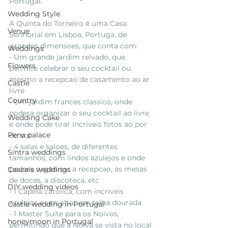
Portugal.
Wedding Style
A Quinta do Torneiro é uma Casa 
Venue
Senhorial em Lisboa, Portuga, de 
grandes dimensoes, que conta com:
Weddings
- Um grande jardim relvado, que 
Flowers
permite celebrar o seu cocktail ou 
mesmo a recepcao de casamento ao ar 
Castle
livre
Country
- Um jardim frances classico, onde 
podera organizar o seu cocktail ao livre 
Wedding Cake
e onde pode tirar incriveis fotos ao por 
Pena palace
do sol
- 4 salas e saloes, de diferentes 
Sintra weddings
tamanhos, com lindos azulejos e onde 
podera organizar a recepcao, as mesas 
Cascais weddings
de doces, a discoteca, etc
DIY wedding videos
- 1 Capela católica, com incriveis 
azulejos e um altar em talha dourada 
Castle wedding in Portugal
- 1 Master Suite para os Noivos, 
honeymoon in Portugal
permitindo que a Noiva se vista no local 