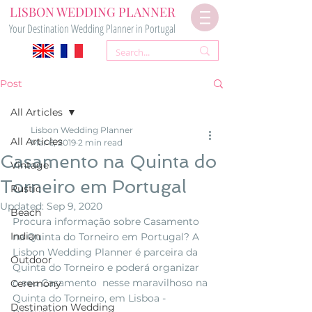
LISBON WEDDING PLANNER
Your Destination Wedding Planner in Portugal
Post
All Articles
Lisbon Wedding Planner
All Articles
Mar 6, 2019
2 min read
Casamento na Quinta do
Vintage
Torneiro em Portugal
Rustic
Updated:
Sep 9, 2020
Beach
Procura informação sobre Casamento 
Indian
na Quinta do Torneiro em Portugal? A 
Lisbon Wedding Planner é parceira da 
Outdoor
Quinta do Torneiro e poderá organizar 
o seu Casamento  nesse maravilhoso na 
Ceremony
Quinta do Torneiro, em Lisboa - 
Destination Wedding