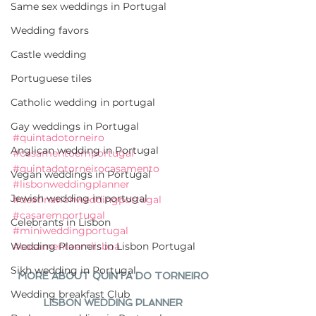
Same sex weddings in Portugal
Wedding favors
Castle wedding
Portuguese tiles
Catholic wedding in portugal
Gay weddings in Portugal
#quintadotorneiro
Anglican wedding in Portugal
#casamentoemportugal
#quintadotorneirocasamento
Vegan weddings in Portugal
#lisbonweddingplanner
Jewish wedding in portugal
#destinationweddingportugal
#casaremportugal
Celebrants in Lisbon
#miniweddingportugal
Wedding Planners in Lisbon Portugal
#casamentoemlisboa
Sikh wedding in Portugal
MORE ABOUT QUINTA DO TORNEIRO
Wedding breakfast Club
LISBON WEDDING PLANNER