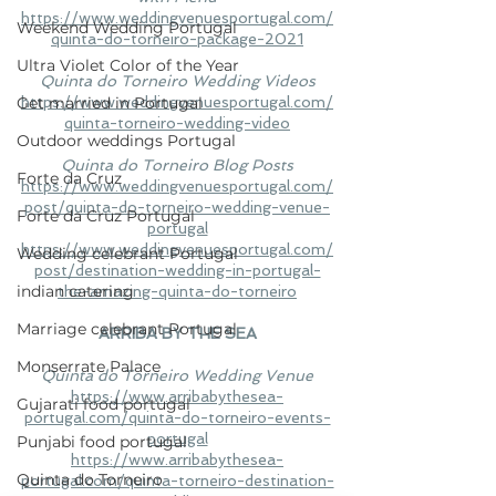
https://www.weddingvenuesportugal.com/
Weekend Wedding Portugal
quinta-do-torneiro-package-2021
Ultra Violet Color of the Year
Quinta do Torneiro Wedding Videos
Get married in Portugal
https://www.weddingvenuesportugal.com/
quinta-torneiro-wedding-video
Outdoor weddings Portugal
Quinta do Torneiro Blog Posts
Forte da Cruz
https://www.weddingvenuesportugal.com/
post/quinta-do-torneiro-wedding-venue-
Forte da Cruz Portugal
portugal
https://www.weddingvenuesportugal.com/
Wedding celebrant Portugal
post/destination-wedding-in-portugal-
indian catering
the-amazing-quinta-do-torneiro
Marriage celebrant Portugal
ARRIBA BY THE SEA
Monserrate Palace
Quinta do Torneiro Wedding Venue
https://www.arribabythesea-
Gujarati food portugal
portugal.com/quinta-do-torneiro-events-
portugal
Punjabi food portugal
https://www.arribabythesea-
Quinta do Torneiro
portugal.com/quinta-torneiro-destination-