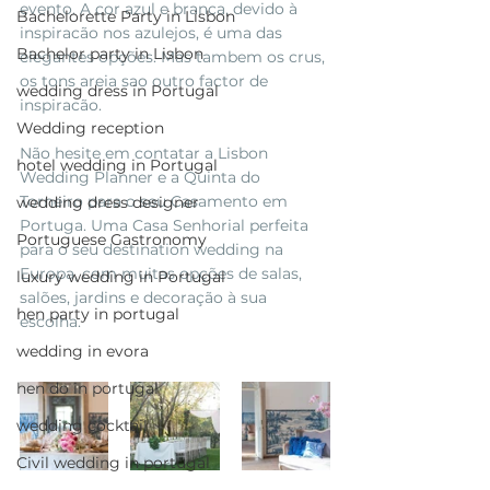
evento. A cor azul e branca, devido à 
Bachelorette Party in Lisbon
inspiracão nos azulejos, é uma das 
Bachelor party in Lisbon
elegantes opções. Mas tambem os crus, 
os tons areia sao outro factor de 
wedding dress in Portugal
inspiracão.
Wedding reception
Não hesite em contatar a Lisbon 
hotel wedding in Portugal
Wedding Planner e a Quinta do 
Torneiro para o seu Casamento em 
wedding dress designer
Portuga. Uma Casa Senhorial perfeita 
Portuguese Gastronomy
para o seu destination wedding na 
Europa, com muitas opções de salas, 
luxury wedding in Portugal
salões, jardins e decoração à sua 
hen party in portugal
escolha. 
wedding in evora
hen do in portugal
wedding cocktail
Civil wedding in portugal